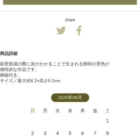
share
商品詳細
薪窯焼成の際に灰がかかることで生まれる独特の景色が
個性的な作品です。
桐箱付き。
サイズ／最大径6.2×高さ5.2cm
2026年08月
日
月
火
水
木
金
土
1
2
3
4
5
6
7
8