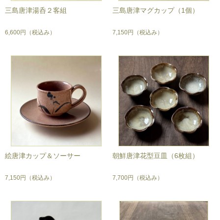
三島唐津湯呑２客組
三島唐津マグカップ（1個）
6,600円
（税込み）
7,150円
（税込み）
絵唐津カップ＆ソーサー
朝鮮唐津花型豆皿（6枚組）
7,150円
（税込み）
7,700円
（税込み）