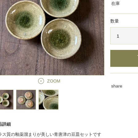
在庫
数量
ZOOM
share
品詳細
ラス質の釉薬溜まりが美しい青唐津の豆皿セットです