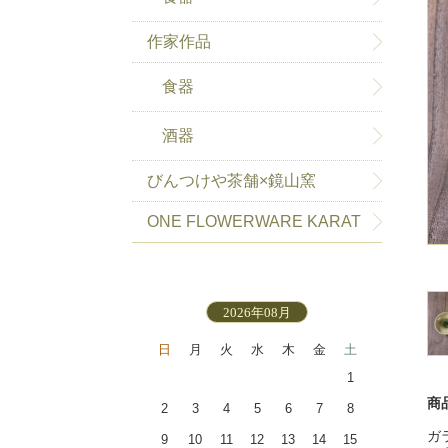
作家作品
食器
酒器
びんつけや茶舗×鏡山窯
ONE FLOWERWARE KARAT
SU-HAKEME
2026年08月
日
月
火
水
木
金
土
1
商
2
3
4
5
6
7
8
ガ
9
10
11
12
13
14
15