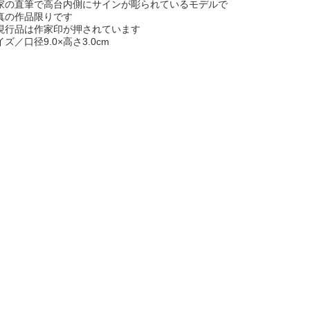
家の直筆で高台内側にサインが彫られているモデルで
真の作品限りです
現行品は作家印が押されています
イズ／口径9.0×高さ3.0cm