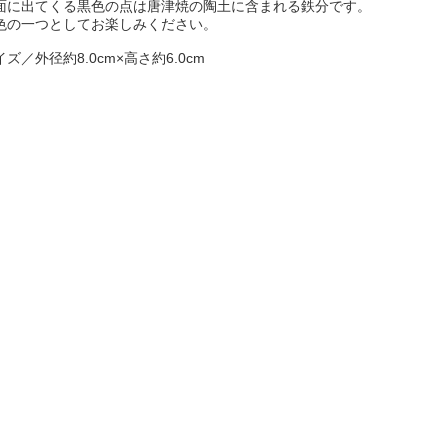
面に出てくる黒色の点は唐津焼の陶土に含まれる鉄分です。
色の一つとしてお楽しみください。
イズ／外径約8.0cm×高さ約6.0cm