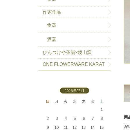
作家作品
食器
酒器
びんつけや茶舗×鏡山窯
ONE FLOWERWARE KARAT
SU-HAKEME
2026年08月
日
月
火
水
木
金
土
1
商
2
3
4
5
6
7
8
深
9
10
11
12
13
14
15