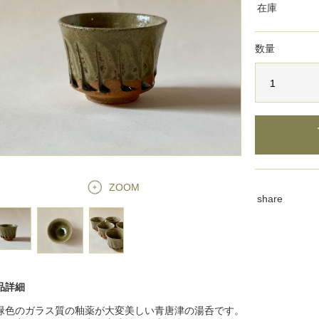
在庫
数量
ZOOM
share
品詳細
緑色のガラス質の釉薬が大変美しい青唐津の湯呑です。