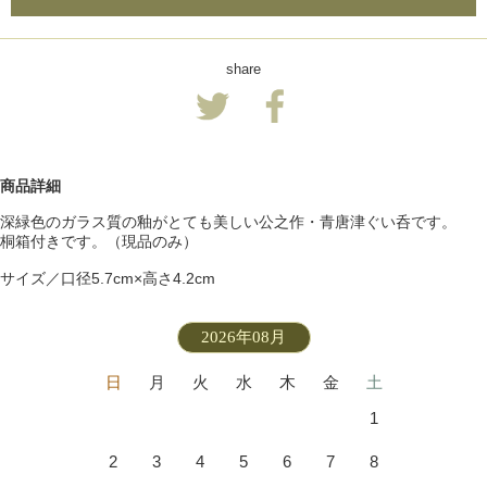
share
商品詳細
深緑色のガラス質の釉がとても美しい公之作・青唐津ぐい呑です。
桐箱付きです。（現品のみ）
サイズ／口径5.7cm×高さ4.2cm
2026年08月
日
月
火
水
木
金
土
1
2
3
4
5
6
7
8