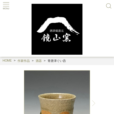
HOME
作家作品
酒器
青唐津ぐい呑