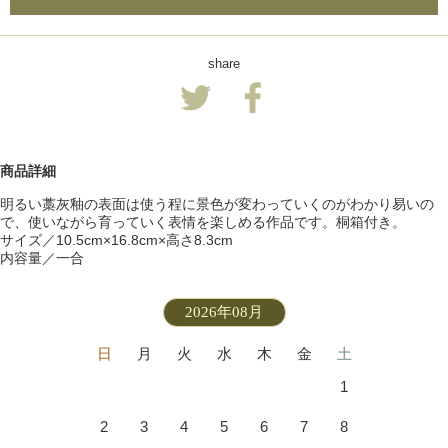
share
商品詳細
明るい藁灰釉の表面は使う程に景色が変わっていくのがわかり易いの
で、使いながら育っていく表情を楽しめる作品です。桐箱付き。
サイズ／10.5cm×16.8cm×高さ8.3cm
内容量／一合
2026年08月
日
月
火
水
木
金
土
1
2
3
4
5
6
7
8