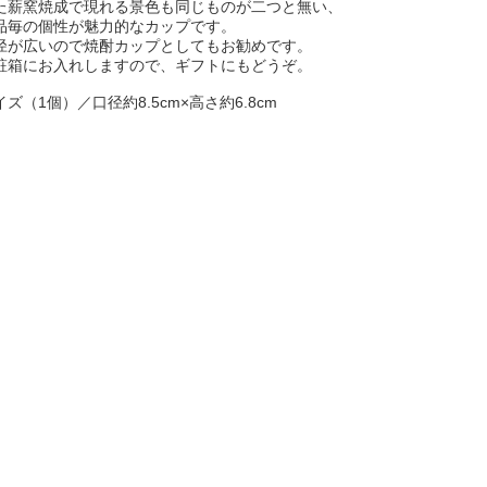
た薪窯焼成で現れる景色も同じものが二つと無い、
品毎の個性が魅力的なカップです。
径が広いので焼酎カップとしてもお勧めです。
粧箱にお入れしますので、ギフトにもどうぞ。
イズ（1個）／口径約8.5cm×高さ約6.8cm