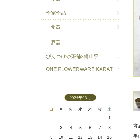
作家作品
食器
酒器
びんつけや茶舗×鏡山窯
ONE FLOWERWARE KARAT
SU-HAKEME
2026年08月
日
月
火
水
木
金
土
1
商
2
3
4
5
6
7
8
手
9
10
11
12
13
14
15