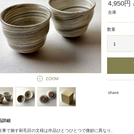
4,950円
在庫
数量
ZOOM
share
品詳細
仕事で施す刷毛目の文様は作品ひとつひとつで微妙に異なり、