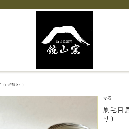
組（化粧箱入り）
食器
刷毛目
り）