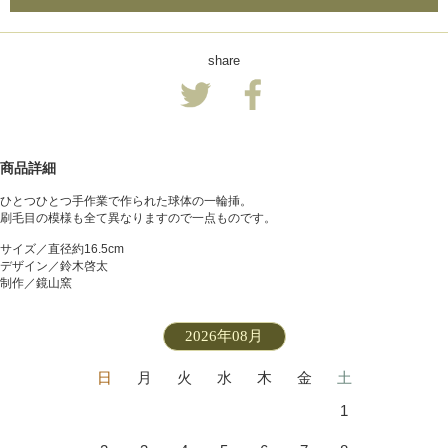
share
商品詳細
ひとつひとつ手作業で作られた球体の一輪挿。
刷毛目の模様も全て異なりますので一点ものです。
サイズ／直径約16.5cm
デザイン／鈴木啓太
制作／鏡山窯
2026年08月
日
月
火
水
木
金
土
1