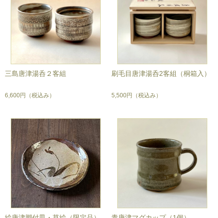
三島唐津湯呑２客組
刷毛目唐津湯呑2客組（桐箱入）
6,600円
（税込み）
5,500円
（税込み）
絵唐津脚付皿・草絵（限定品）
青唐津マグカップ（1個）