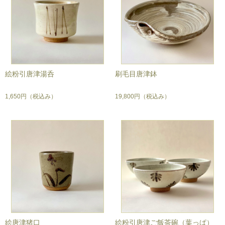
絵粉引唐津湯呑
刷毛目唐津鉢
1,650円
（税込み）
19,800円
（税込み）
絵唐津猪口
絵粉引唐津ご飯茶碗（葉っぱ）