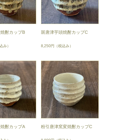
焼酎カップB
斑唐津芋頭焼酎カップC
込み）
8,250円
（税込み）
焼酎カップA
粉引唐津窯変焼酎カップC