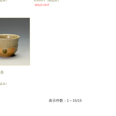
込み）
8,800円
（税込み）
SOLD OUT
い呑
込み）
表示件数：1～15/15