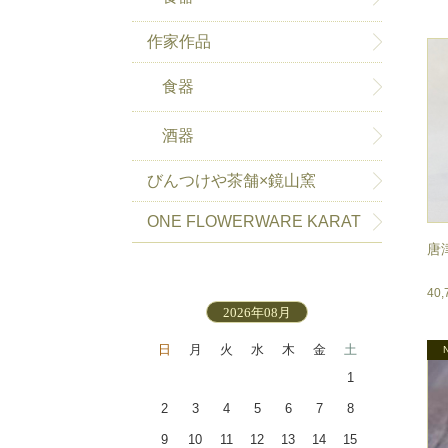
作家作品
食器
酒器
びんつけや茶舗×鏡山窯
ONE FLOWERWARE KARAT
唐
SU-HAKEME
40
2026年08月
日
月
火
水
木
金
土
1
2
3
4
5
6
7
8
9
10
11
12
13
14
15