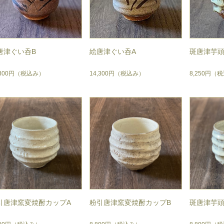
唐津ぐい呑B
絵唐津ぐい呑A
斑唐津芋頭
,300円
（税込み）
14,300円
（税込み）
8,250円
（税
引唐津窯変焼酎カップA
粉引唐津窯変焼酎カップB
斑唐津芋頭